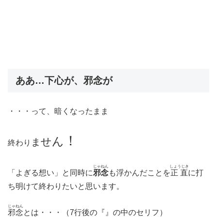
ああ…下心が、邪念が
・・・って、暗くなったまま
！
ん
せ
ま
終わり
じゃねん
しょうじき
「よぎる想い」と同時に
邪念
も浮かんだことを
正直
に打
ち明けて終わりたいと思います。
じゃねん
邪念
とは・・・（7行後の『』の中のセリフ）