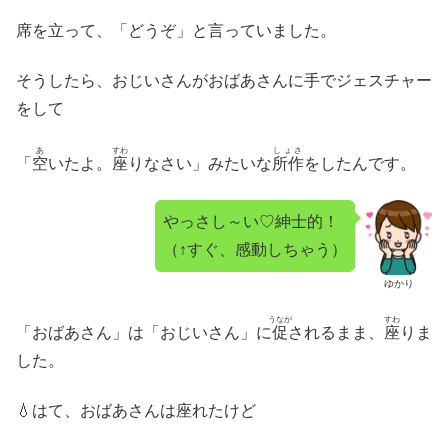
席を立って、「どうぞ」と言っていました。
そうしたら、おじいさんがおばあさんに手でジェスチャー
をして
あ
すわ
しょさ
「
空
いたよ。
座
りなさい」みたいな
所作
をしたんです。
やっさし～い♡紳士的！
（↑すぐ、感動しちゃう）
ゆかり
うなが
すわ
「おばあさん」は「おじいさん」に
促
されるまま、
座
りま
した。
💧はて、おばあさんは座れたけど