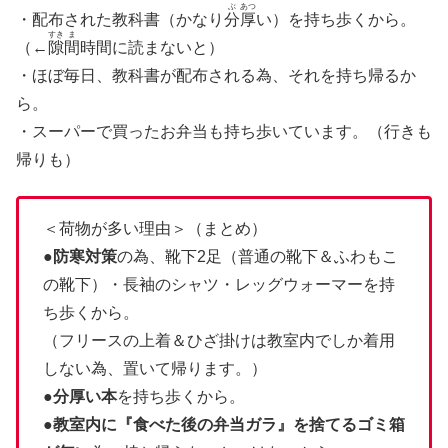
ぶ
あつ
・配布された教科書（かなり
分
厚
い）を持ち歩くから。
すき
ま
（←
隙
間
時間に読まないと）
・ほぼ毎日、教科書が配布される為、それを持ち帰るか
ら。
・スーパーで買ったお弁当も持ち歩いています。（行きも
帰りも）
＜荷物が多い理由＞（まとめ）
●
防寒対策
の為、靴下2足（普通の靴下＆ふわもこ
の靴下）・長袖のシャツ・レッグウォーマーを持
ち歩くから。
（フリースの上着＆ひざ掛けは教室内でしか着用
しない為、置いて帰ります。）
●
分厚い本
を持ち歩くから。
●
教室内に『食べた後の弁当ガラ』を捨てるゴミ箱