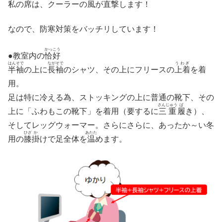
私の席は、クーラーの風が直撃します！
なので、防寒対策をバッチリしています！
かっこう
●教室内の
恰好
はん
そで
なが
そで
うわぎ
半
袖
の上に
長
袖
のシャツ、その上にフリースの
上着
を着
用。
足は特に冷える為、ストッキングの上に普通の靴下、その
さんじゅう
ば
上に「ふわもこの靴下」を着用（要するに
三重
履
き）、
そしてレッグウォーマー。さらにさらに、あったか～い冬
ひざ
か
あたた
用の
膝
掛
けで足全体を
温
めます。