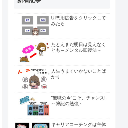
UI悪用広告をクリックして
みたら
たとえまだ明日は見えなく
とも～メンタル回復法～
人生うまくいかないことば
かり
”無職の今”こそ、チャンス!!
～簿記の勉強～
キャリアコーチングは主体