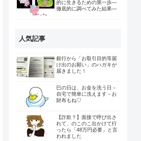
的に生きるための第一歩―
徹底的に調べてみた結果―
人気記事
銀行から「お取引目的等届
け出のお願い」のハガキが
届きました！
巳の日は、お金を洗う日－
自宅で簡単に洗えます－お
財布もね♡
【詐欺？】面接で呼び出さ
れて、のこのこ出かけて行
ったら「48万円必要」と言
われました