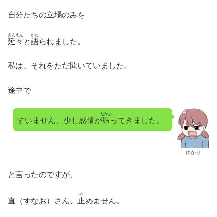
自分たちの立場のみを
えんえん
かた
延々
と
語
られました。
私は、それをただ聞いていました。
途中で
たかぶ
すいません、少し感情が
昂
ってきました。
ゆかり
と言ったのですが、
や
直（すなお）さん、
止
めません。