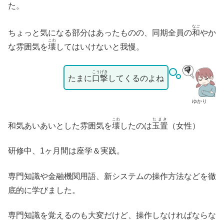
た。
なご
ちょっと気になる部分はあったものの、同期全員の
和
やか
こわ
な雰囲気を
壊
してはいけないと我慢。
こうげき
たまに
口撃
してくるのよね
ゆかり
こわ
たまき
和気あいあいとした雰囲気を
壊
したのは
玉置
（女性）
研修中、1ヶ月間は座学＆実践。
専門知識や金融機関用語、新システムの操作方法などを徹
底的に学びました。
専門知識を覚えるのも大変だけど、操作しなければならな