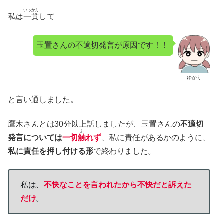
いっかん
私は
一貫
して
玉置さんの不適切発言が原因です！！
ゆかり
と言い通しました。
鷹木さんとは30分以上話しましたが、玉置さんの
不適切
ふ
発言については
一切
触
れず
、私に責任があるかのように、
私に責任を押し付ける形
で終わりました。
私は、
不快なことを言われたから不快だと訴えた
だけ
。